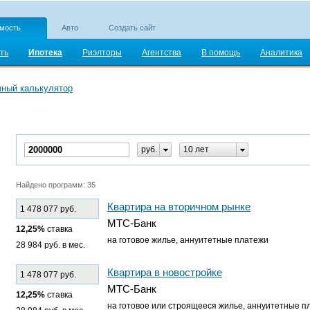
мость
Авто
Создать сайт
ть
Ипотека
Риэлторы
Агентства
В помощь
Аналитика
чный калькулятор
руб.
10 лет
Найдено программ: 35
Квартира на вторичном рынке
1 478 077 руб.
МТС-Банк
12,25%
ставка
на готовое жилье, аннуитетные платежи
28 984 руб. в мес.
Квартира в новостройке
1 478 077 руб.
МТС-Банк
12,25%
ставка
на готовое или строящееся жилье, аннуитетные п