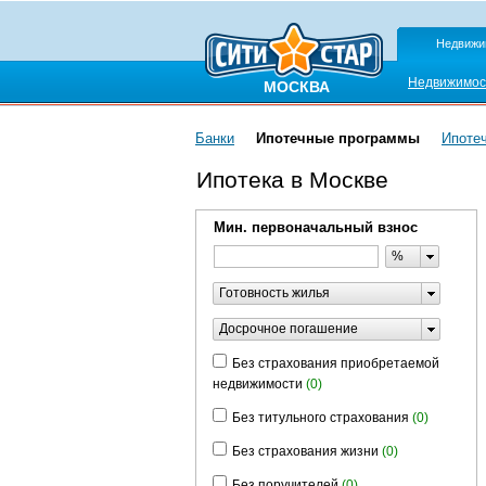
Недвижи
Недвижимос
МОСКВА
Банки
Ипотечные программы
Ипоте
Ипотека в Москве
Мин. первоначальный взнос
%
Готовность жилья
Досрочное погашение
Без страхования приобретаемой
недвижимости
(0)
Без титульного страхования
(0)
Без страхования жизни
(0)
Без поручителей
(0)