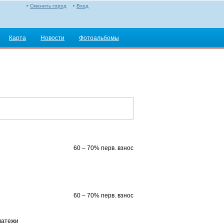
Сменить город
Вход
Карта
Новости
Фотоальбомы
60 – 70% перв. взнос
60 – 70% перв. взнос
латежи